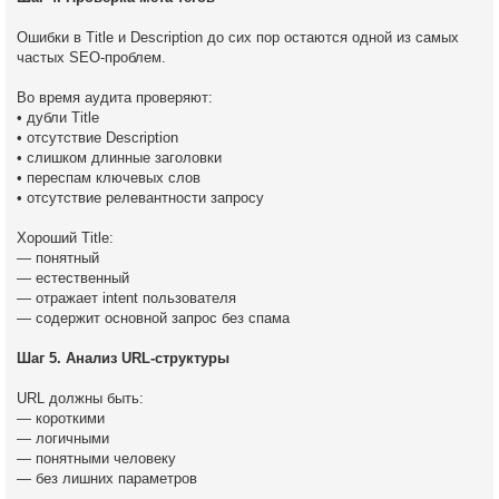
Ошибки в Title и Description до сих пор остаются одной из самых
частых SEO-проблем.
Во время аудита проверяют:
• дубли Title
• отсутствие Description
• слишком длинные заголовки
• переспам ключевых слов
• отсутствие релевантности запросу
Хороший Title:
— понятный
— естественный
— отражает intent пользователя
— содержит основной запрос без спама
Шаг 5. Анализ URL-структуры
URL должны быть:
— короткими
— логичными
— понятными человеку
— без лишних параметров