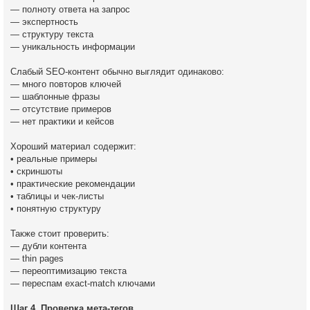
— полноту ответа на запрос
— экспертность
— структуру текста
— уникальность информации
Слабый SEO-контент обычно выглядит одинаково:
— много повторов ключей
— шаблонные фразы
— отсутствие примеров
— нет практики и кейсов
Хороший материал содержит:
• реальные примеры
• скриншоты
• практические рекомендации
• таблицы и чек-листы
• понятную структуру
Также стоит проверить:
— дубли контента
— thin pages
— переоптимизацию текста
— переспам exact-match ключами
Шаг 4. Проверка мета-тегов