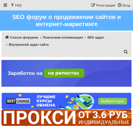
FAQ
Регистрация
Вход
SEO форум о продвижении сайтов и
интернет-маркетинге
Список форумов
Поисковая оптимизация
SEO аудит
Внутренний аудит сайта
П
о
и
с
к