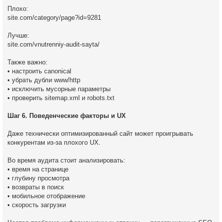
Плохо:
site.com/category/page?id=9281
Лучше:
site.com/vnutrenniy-audit-sayta/
Также важно:
• настроить canonical
• убрать дубли www/http
• исключить мусорные параметры
• проверить sitemap.xml и robots.txt
Шаг 6. Поведенческие факторы и UX
Даже технически оптимизированный сайт может проигрывать
конкурентам из-за плохого UX.
Во время аудита стоит анализировать:
• время на странице
• глубину просмотра
• возвраты в поиск
• мобильное отображение
• скорость загрузки