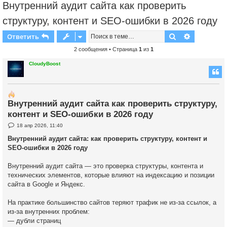
Внутренний аудит сайта как проверить
структуру, контент и SEO-ошибки в 2026 году
Поиск
Расширен
Ответить
2 сообщения • Страница
1
из
1
CloudyBoost
Внутренний аудит сайта как проверить структуру,
контент и SEO-ошибки в 2026 году
С
18 апр 2026, 11:40
о
о
Внутренний аудит сайта: как проверить структуру, контент и
б
SEO-ошибки в 2026 году
щ
е
н
Внутренний аудит сайта — это проверка структуры, контента и
и
е
технических элементов, которые влияют на индексацию и позиции
сайта в Google и Яндекс.
На практике большинство сайтов теряют трафик не из-за ссылок, а
из-за внутренних проблем:
— дубли страниц