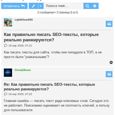
Поиск
Расширен
Ответить
2 сообщения • Страница
1
из
1
LightGhost936
Как правильно писать SEO-тексты, которые
реально ранжируются?
С
18 апр 2026, 07:21
о
о
Как писать тексты для сайта, чтобы они попадали в ТОП, а не
б
просто были “уникальными”?
щ
е
н
и
е
CloudyBoost
у
Re: Как правильно писать SEO-тексты, которые
т
реально ранжируются?
ь
С
18 апр 2026, 07:22
с
о
о
Главная ошибка — писать текст ради ключевых слов. Сегодня это
б
к
не работает. Поисковики оценивают не плотность ключей, а пользу
щ
е
для пользователя.
н