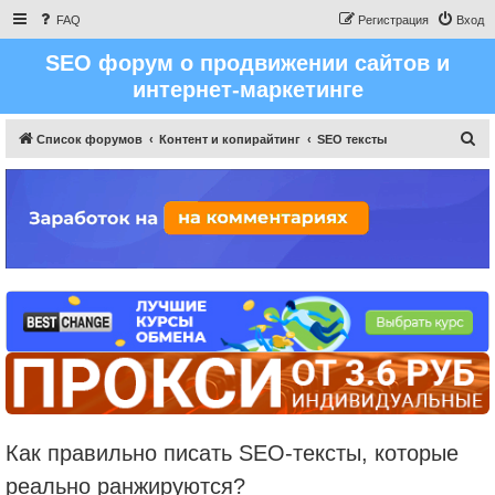
FAQ
Регистрация
Вход
SEO форум о продвижении сайтов и
интернет-маркетинге
П
Список форумов
Контент и копирайтинг
SEO тексты
о
и
с
к
Как правильно писать SEO-тексты, которые
реально ранжируются?