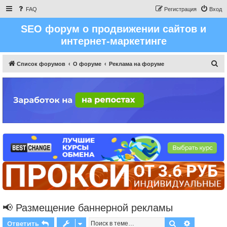
FAQ
Регистрация
Вход
SEO форум о продвижении сайтов и
интернет-маркетинге
П
Список форумов
О форуме
Реклама на форуме
о
и
с
к
📢 Размещение баннерной рекламы
Поиск
Расширен
Ответить