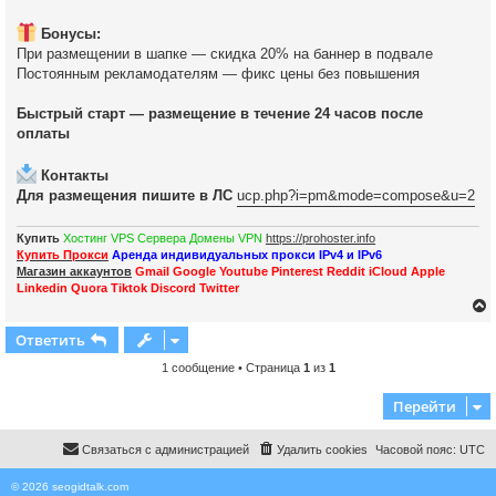
Бонусы:
При размещении в шапке — скидка 20% на баннер в подвале
Постоянным рекламодателям — фикс цены без повышения
Быстрый старт — размещение в течение 24 часов после
оплаты
Контакты
Для размещения пишите в ЛС
ucp.php?i=pm&mode=compose&u=2
Купить
Хостинг VPS Сервера Домены VPN
https://prohoster.info
Купить Прокси
Аренда индивидуальных прокси IPv4 и IPv6
Магазин аккаунтов
Gmail Google Youtube Pinterest Reddit iCloud Apple
Linkedin Quora Tiktok Discord Twitter
Ответить
1 сообщение • Страница
1
из
1
у
Перейти
т
ь
с
Связаться с администрацией
Удалить cookies
Часовой пояс:
UTC
к
© 2026 seogidtalk.com