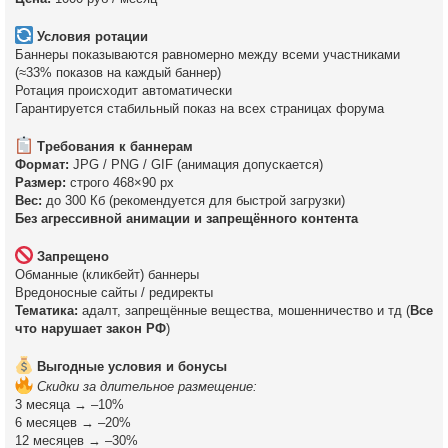
Условия ротации
Баннеры показываются равномерно между всеми участниками
(≈33% показов на каждый баннер)
Ротация происходит автоматически
Гарантируется стабильный показ на всех страницах форума
Требования к баннерам
Формат:
JPG / PNG / GIF (анимация допускается)
Размер:
строго 468×90 px
Вес:
до 300 Кб (рекомендуется для быстрой загрузки)
Без агрессивной анимации и запрещённого контента
Запрещено
Обманные (кликбейт) баннеры
Вредоносные сайты / редиректы
Тематика:
адалт, запрещённые вещества, мошенничество и тд (
Все
что нарушает закон РФ
)
Выгодные условия и бонусы
Скидки за длительное размещение:
3 месяца → –10%
6 месяцев → –20%
12 месяцев → –30%