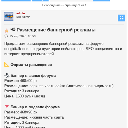
1 сообщение • Страница
1
из
1
admin
Site Admin
📢 Размещение баннерной рекламы
С
15 апр 2026, 06:53
о
о
Предлагаем размещение баннерной рекламы на форуме
б
seogidtalk.com среди аудитории вебмастеров, SEO-специалистов и
щ
е
интернет-предпринимателей.
н
и
е
Форматы размещения
Баннер в шапке форума
Размер:
468×90 px
Размещение:
верхняя часть сайта (максимальная видимость)
Ротация:
3 баннера
Цена:
1500 руб / месяц
Баннер в подвале форума
Размер:
468×90 px
Размещение:
нижняя часть сайта
Ротация:
3 баннера
Цена:
1000 руб / месяц