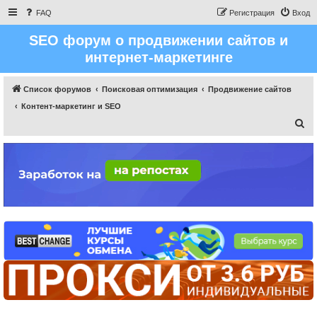
FAQ
Регистрация
Вход
SEO форум о продвижении сайтов и
интернет-маркетинге
Список форумов
Поисковая оптимизация
Продвижение сайтов
Контент-маркетинг и SEO
П
о
и
с
к