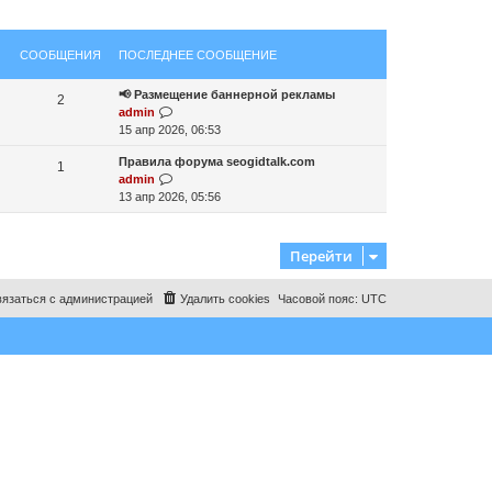
СООБЩЕНИЯ
ПОСЛЕДНЕЕ СООБЩЕНИЕ
📢 Размещение баннерной рекламы
2
П
admin
е
15 апр 2026, 06:53
р
Правила форума seogidtalk.com
е
1
П
admin
й
е
13 апр 2026, 05:56
т
р
и
е
к
й
п
Перейти
т
о
и
с
язаться с администрацией
Удалить cookies
Часовой пояс:
UTC
к
л
п
е
о
д
с
н
л
е
е
м
д
у
н
с
е
о
м
о
у
б