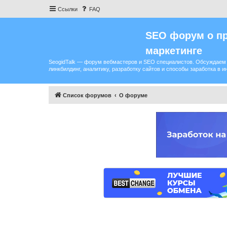
Ссылки
FAQ
SEO форум о пр
маркетинге
SeogidTalk — форум вебмастеров и SEO специалистов. Обсуждаем 
линкбилдинг, аналитику, разработку сайтов и способы заработка в и
Список форумов
О форуме