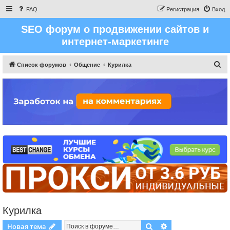
FAQ
Регистрация
Вход
SEO форум о продвижении сайтов и
интернет-маркетинге
П
Список форумов
Общение
Курилка
о
и
с
к
Курилка
Поиск
Расширенный пои
Новая тема