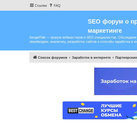
Ссылки
FAQ
SEO форум о пр
маркетинге
SeogidTalk — форум вебмастеров и SEO специалистов. Обсуждаем 
линкбилдинг, аналитику, разработку сайтов и способы заработка в и
Список форумов
Заработок в интернете
Партнерские