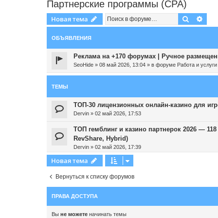
Партнерские программы (CPA)
Поиск
Рас
Новая тема
ОБЪЯВЛЕНИЯ
Реклама на +170 форумах | Ручное размещени
SeoHide
»
08 май 2026, 13:04
» в форуме
Работа и услуги
ТЕМЫ
ТОП-30 лицензионных онлайн-казино для игро
Dervin
»
02 май 2026, 17:53
ТОП гемблинг и казино партнерок 2026 — 11
RevShare, Hybrid)
Dervin
»
02 май 2026, 17:39
Новая тема
Вернуться к списку форумов
ПРАВА ДОСТУПА
Вы
не можете
начинать темы