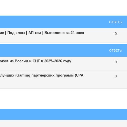
ширенный поиск
ОТВЕТЫ
е | Под ключ | АП тем | Выполняю за 24 часа
0
ОТВЕТЫ
ков из России и СНГ в 2025–2026 году
0
8 лучших iGaming партнерских программ (CPA,
0