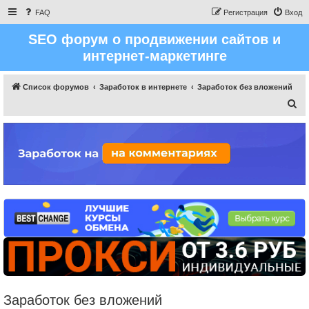
FAQ
Регистрация
Вход
SEO форум о продвижении сайтов и
интернет-маркетинге
Список форумов
Заработок в интернете
Заработок без вложений
П
о
и
с
к
Заработок без вложений