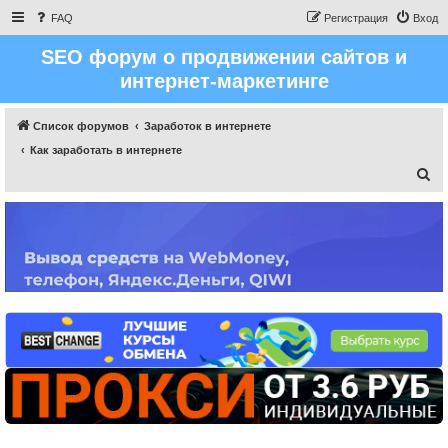
FAQ
Регистрация
Вход
SEO форум о продвижении сайтов и
интернет-маркетинге
Список форумов
Заработок в интернете
Как заработать в интернете
П
о
и
с
к