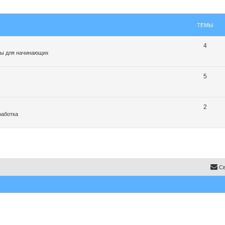
ТЕМЫ
4
ты для начинающих
5
2
работка
Св