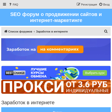
FAQ
Регистрация
Вход
SEO форум о продвижении сайтов и
интернет-маркетинге
П
Список форумов
Заработок в интернете
о
и
с
к
Заработок в интернете