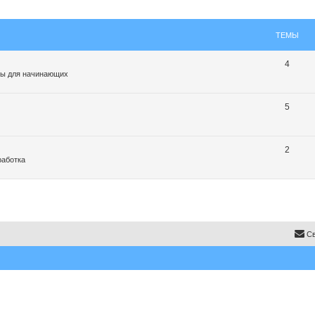
ТЕМЫ
4
ты для начинающих
5
2
работка
Св