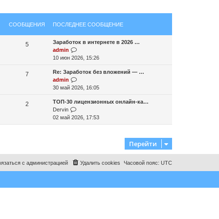
СООБЩЕНИЯ
ПОСЛЕДНЕЕ СООБЩЕНИЕ
Заработок в интернете в 2026 …
5
П
admin
е
10 июн 2026, 15:26
р
Re: Заработок без вложений — …
е
7
П
admin
й
е
30 май 2026, 16:05
т
р
и
ТОП-30 лицензионных онлайн-ка…
е
2
к
П
Dervin
й
п
е
02 май 2026, 17:53
т
о
р
и
с
е
к
л
й
п
Перейти
е
т
о
д
и
с
н
язаться с администрацией
Удалить cookies
Часовой пояс:
UTC
к
л
е
п
е
м
о
д
у
с
н
с
л
е
о
е
м
о
д
у
б
н