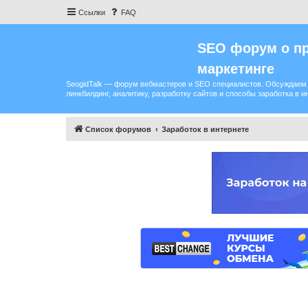
Ссылки
FAQ
SEO форум о пр
маркетинге
SeogidTalk — форум вебмастеров и SEO специалистов. Обсуждаем 
линкбилдинг, аналитику, разработку сайтов и способы заработка в и
Список форумов
Заработок в интернете