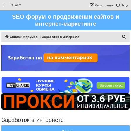
FAQ
Регистрация
Вход
SEO форум о продвижении сайтов и
интернет-маркетинге
П
Список форумов
Заработок в интернете
о
и
с
к
Заработок в интернете