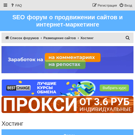
FAQ
Регистрация
Вход
SEO форум о продвижении сайтов и
интернет-маркетинге
П
Список форумов
Размещение сайтов
Хостинг
о
и
с
к
Хостинг