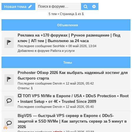
Поиск
Расширенный пои
Новая тема
5 тем • Страница
1
из
1
Объявления
Реклама на +170 форумах | Ручное размещение | Под
ключ | АП тем | Выполняю за 24 часа
Последнее сообщение
SeoHide
«
08 май 2026, 13:04
Добавлено в форуме
Работа и услуги
Темы
Prohoster Обзор 2026 Как выбрать надежный хостинг для
быстрого старта
Последнее сообщение
Dervin
«
12 май 2026, 05:42
Ответы:
1
💥 ТОП VPS NVMe в Европе / USA • DDoS Protection • Root
• Instant Setup • от 4€ • Trusted Since 2009
Последнее сообщение
Dervin
«
12 май 2026, 05:40
BigVDS — быстрый VPS сервер в Европе с DDoS-
защитой и SSD NVMe | Как запустить сервер за 5 минут в
2026
Последнее сообщение
admin
«
10 май 2026, 07:33