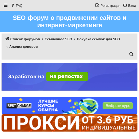
FAQ
Регистрация
Вход
SEO форум о продвижении сайтов и
интернет-маркетинге
Список форумов
Ссылочное SEO
Покупка ссылок для SEO
Анализ доноров
П
о
и
с
к