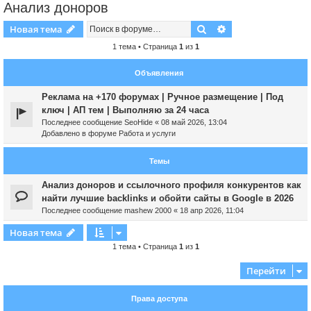
Анализ доноров
Поиск
Расширенный пои
Новая тема
1 тема • Страница
1
из
1
Объявления
Реклама на +170 форумах | Ручное размещение | Под
ключ | АП тем | Выполняю за 24 часа
Последнее сообщение
SeoHide
«
08 май 2026, 13:04
Добавлено в форуме
Работа и услуги
Темы
Анализ доноров и ссылочного профиля конкурентов как
найти лучшие backlinks и обойти сайты в Google в 2026
Последнее сообщение
mashew 2000
«
18 апр 2026, 11:04
Новая тема
1 тема • Страница
1
из
1
Перейти
Права доступа