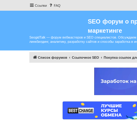
Ссылки
FAQ
SEO форум о пр
маркетинге
SeogidTalk — форум вебмастеров и SEO специалистов. Обсуждаем 
линкбилдинг, аналитику, разработку сайтов и способы заработка в и
Список форумов
Ссылочное SEO
Покупка ссылок дл