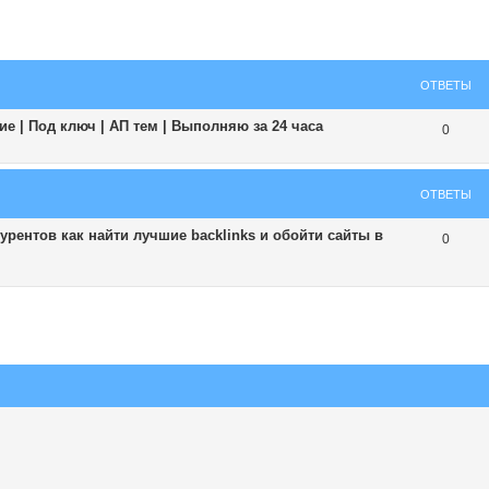
ширенный поиск
ОТВЕТЫ
е | Под ключ | АП тем | Выполняю за 24 часа
0
ОТВЕТЫ
рентов как найти лучшие backlinks и обойти сайты в
0