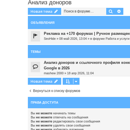
Анализ доноров
Поиск
Рас
Новая тема
ОБЪЯВЛЕНИЯ
Реклама на +170 форумах | Ручное размещени
SeoHide
»
08 май 2026, 13:04
» в форуме
Работа и услуги
ТЕМЫ
Анализ доноров и ссылочного профиля конку
Google в 2026
mashew 2000
»
18 апр 2026, 11:04
Новая тема
Вернуться к списку форумов
ПРАВА ДОСТУПА
Вы
не можете
начинать темы
Вы
не можете
отвечать на сообщения
Вы
не можете
редактировать свои сообщения
Вы
не можете
удалять свои сообщения
Вы
не можете
добавлять вложения