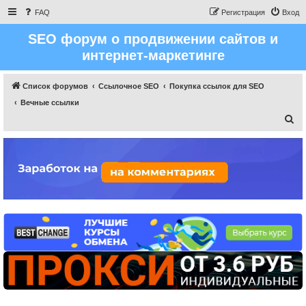
FAQ
Регистрация
Вход
SEO форум о продвижении сайтов и
интернет-маркетинге
Список форумов
Ссылочное SEO
Покупка ссылок для SEO
Вечные ссылки
П
о
и
с
к