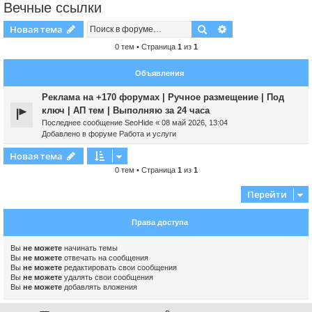
Вечные ссылки
Поиск
Расширенный пои
Новая тема
0 тем • Страница
1
из
1
Объявления
Реклама на +170 форумах | Ручное размещение | Под
ключ | АП тем | Выполняю за 24 часа
Последнее сообщение
SeoHide
«
08 май 2026, 13:04
Добавлено в форуме
Работа и услуги
Новая тема
0 тем • Страница
1
из
1
Перейти
Права доступа
Вы
не можете
начинать темы
Вы
не можете
отвечать на сообщения
Вы
не можете
редактировать свои сообщения
Вы
не можете
удалять свои сообщения
Вы
не можете
добавлять вложения