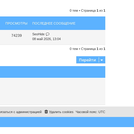
0 тем • Страница
1
из
1
ПРОСМОТРЫ
ПОСЛЕДНЕЕ СООБЩЕНИЕ
SeoHide
74239
08 май 2026, 13:04
0 тем • Страница
1
из
1
Перейти
язаться с администрацией
Удалить cookies
Часовой пояс:
UTC