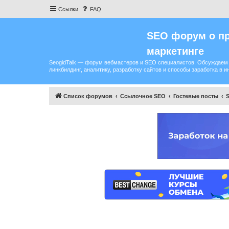
Ссылки
FAQ
SEO форум о пр
маркетинге
SeogidTalk — форум вебмастеров и SEO специалистов. Обсуждаем 
линкбилдинг, аналитику, разработку сайтов и способы заработка в и
Список форумов
Ссылочное SEO
Гостевые посты