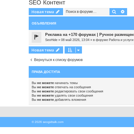
SEO Контент
Поиск
Рас
Новая тема
ОБЪЯВЛЕНИЯ
Реклама на +170 форумах | Ручное размещени
SeoHide
»
08 май 2026, 13:04
» в форуме
Работа и услуги
Новая тема
Вернуться к списку форумов
ПРАВА ДОСТУПА
Вы
не можете
начинать темы
Вы
не можете
отвечать на сообщения
Вы
не можете
редактировать свои сообщения
Вы
не можете
удалять свои сообщения
Вы
не можете
добавлять вложения
© 2026 seogidtalk.com