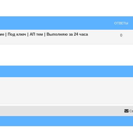
ширенный поиск
ОТВЕТЫ
е | Под ключ | АП тем | Выполняю за 24 часа
0
Св