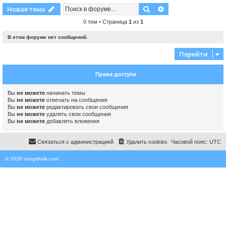
Поиск
Расширенный пои
Новая тема
0 тем • Страница
1
из
1
В этом форуме нет сообщений.
Перейти
Права доступа
Вы
не можете
начинать темы
Вы
не можете
отвечать на сообщения
Вы
не можете
редактировать свои сообщения
Вы
не можете
удалять свои сообщения
Вы
не можете
добавлять вложения
Связаться с администрацией
Удалить cookies
Часовой пояс:
UTC
© 2026 seogidtalk.com