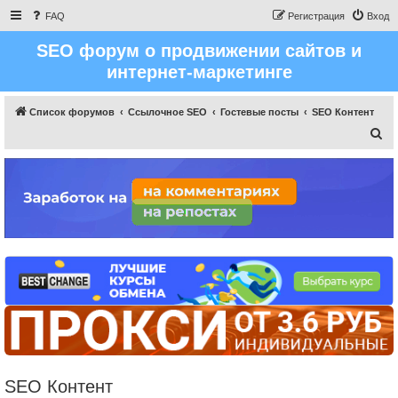
FAQ
Регистрация
Вход
SEO форум о продвижении сайтов и
интернет-маркетинге
Список форумов
Ссылочное SEO
Гостевые посты
SEO Контент
П
о
и
с
к
SEO Контент