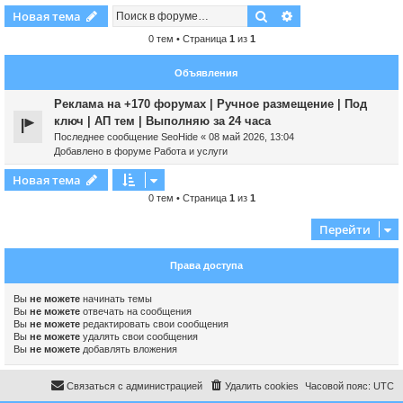
Поиск
Расширенный пои
Новая тема
0 тем • Страница
1
из
1
Объявления
Реклама на +170 форумах | Ручное размещение | Под
ключ | АП тем | Выполняю за 24 часа
Последнее сообщение
SeoHide
«
08 май 2026, 13:04
Добавлено в форуме
Работа и услуги
Новая тема
0 тем • Страница
1
из
1
Перейти
Права доступа
Вы
не можете
начинать темы
Вы
не можете
отвечать на сообщения
Вы
не можете
редактировать свои сообщения
Вы
не можете
удалять свои сообщения
Вы
не можете
добавлять вложения
Связаться с администрацией
Удалить cookies
Часовой пояс:
UTC