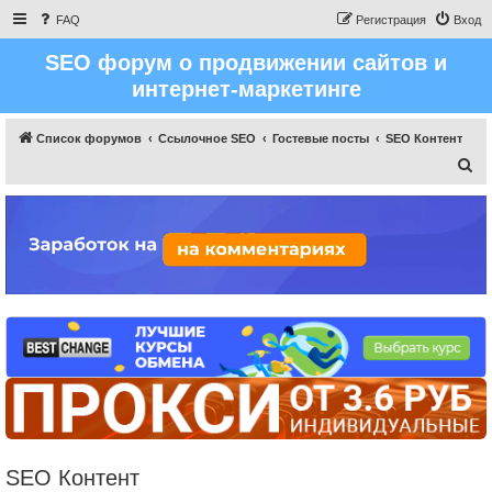
FAQ
Регистрация
Вход
SEO форум о продвижении сайтов и
интернет-маркетинге
Список форумов
Ссылочное SEO
Гостевые посты
SEO Контент
П
о
и
с
к
SEO Контент