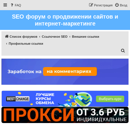
FAQ
Регистрация
Вход
SEO форум о продвижении сайтов и
интернет-маркетинге
Список форумов
Ссылочное SEO
Внешние ссылки
Профильные ссылки
П
о
и
с
к