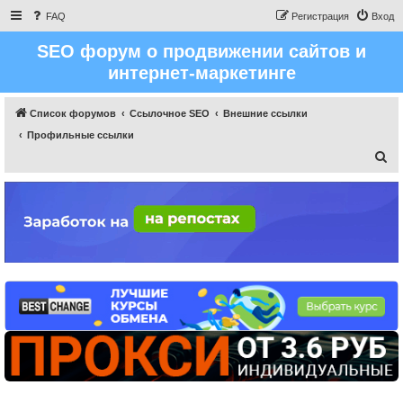
FAQ
Регистрация
Вход
SEO форум о продвижении сайтов и
интернет-маркетинге
Список форумов
Ссылочное SEO
Внешние ссылки
Профильные ссылки
П
о
и
с
к