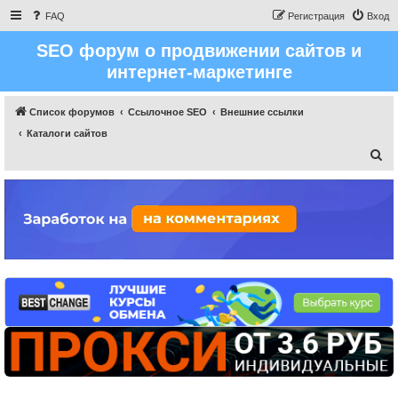
FAQ
Регистрация
Вход
SEO форум о продвижении сайтов и
интернет-маркетинге
Список форумов
Ссылочное SEO
Внешние ссылки
Каталоги сайтов
П
о
и
с
к