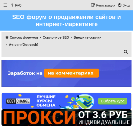
FAQ
Регистрация
Вход
SEO форум о продвижении сайтов и
интернет-маркетинге
Список форумов
Ссылочное SEO
Внешние ссылки
Аутрич (Outreach)
П
о
и
с
к