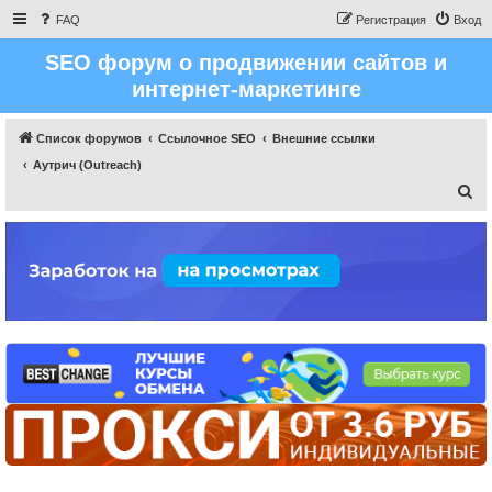
FAQ
Регистрация
Вход
SEO форум о продвижении сайтов и
интернет-маркетинге
Список форумов
Ссылочное SEO
Внешние ссылки
Аутрич (Outreach)
П
о
и
с
к