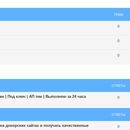
ТЕМЫ
0
0
0
ширенный поиск
ОТВЕТЫ
е | Под ключ | АП тем | Выполняю за 24 часа
0
ОТВЕТЫ
 на донорских сайтах и получать качественные
0