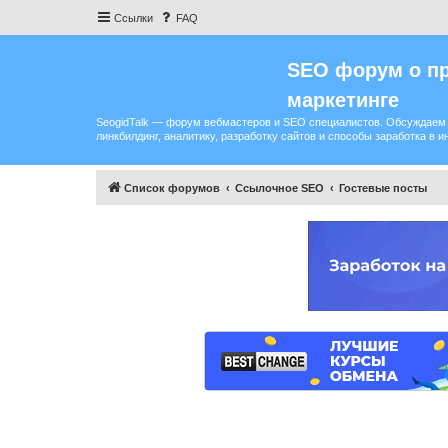
Ссылки
FAQ
SEO форум о пр
маркетинге
SeogidTalk — форум вебмастеров и SEO специалистов. Обсуждаем 
линкбилдинг, аналитику, разработку сайтов и способы заработка в и
Список форумов
Ссылочное SEO
Гостевые посты