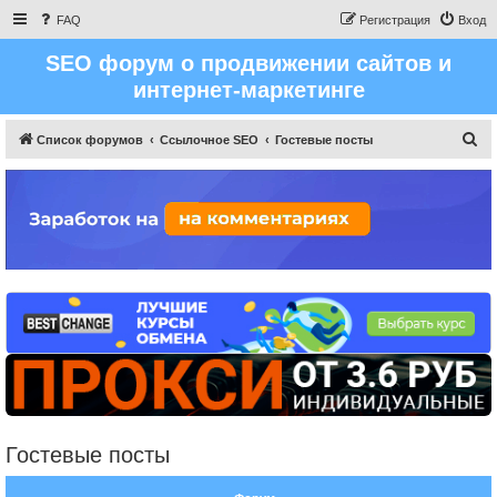
FAQ
Регистрация
Вход
SEO форум о продвижении сайтов и
интернет-маркетинге
П
Список форумов
Ссылочное SEO
Гостевые посты
о
и
с
к
Гостевые посты