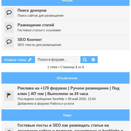
Форум
Поиск доноров
Поиск сайтов для размещения
Размещение статей
Гостевые статьи с ссылками
SEO Контент
SEO тексты для размещения
Поиск
Расширенный пои
Новая тема
1 тема • Страница
1
из
1
Объявления
Реклама на +170 форумах | Ручное размещение | Под
ключ | АП тем | Выполняю за 24 часа
Последнее сообщение
SeoHide
«
08 май 2026, 13:04
Добавлено в форуме
Работа и услуги
Темы
Гостевые посты и SEO как размещать статьи на
донорских сайтах и получать качественные backlinks в