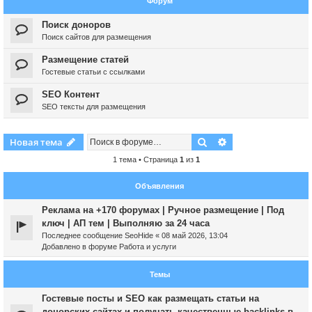
Форум
Поиск доноров
Поиск сайтов для размещения
Размещение статей
Гостевые статьи с ссылками
SEO Контент
SEO тексты для размещения
Поиск
Расширенный пои
Новая тема
1 тема • Страница
1
из
1
Объявления
Реклама на +170 форумах | Ручное размещение | Под
ключ | АП тем | Выполняю за 24 часа
Последнее сообщение
SeoHide
«
08 май 2026, 13:04
Добавлено в форуме
Работа и услуги
Темы
Гостевые посты и SEO как размещать статьи на
донорских сайтах и получать качественные backlinks в