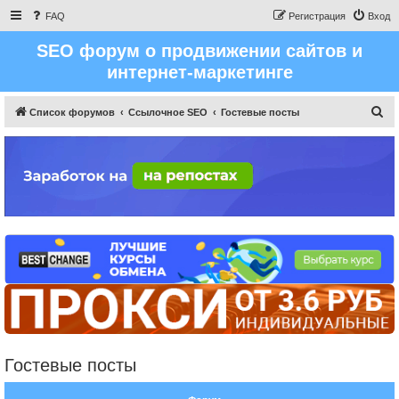
FAQ
Регистрация
Вход
SEO форум о продвижении сайтов и
интернет-маркетинге
П
Список форумов
Ссылочное SEO
Гостевые посты
о
и
с
к
Гостевые посты