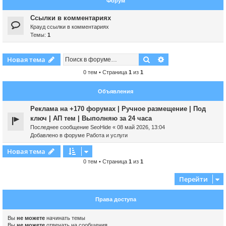
Форум
Ссылки в комментариях
Крауд ссылки в комментариях
Темы:
1
Поиск
Расширенный пои
Новая тема
0 тем • Страница
1
из
1
Объявления
Реклама на +170 форумах | Ручное размещение | Под
ключ | АП тем | Выполняю за 24 часа
Последнее сообщение
SeoHide
«
08 май 2026, 13:04
Добавлено в форуме
Работа и услуги
Новая тема
0 тем • Страница
1
из
1
Перейти
Права доступа
Вы
не можете
начинать темы
Вы
не можете
отвечать на сообщения