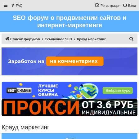
FAQ
Регистрация
Вход
SEO форум о продвижении сайтов и
интернет-маркетинге
П
Список форумов
Ссылочное SEO
Крауд маркетинг
о
и
с
к
Крауд маркетинг