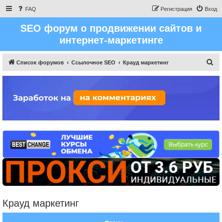
FAQ
Регистрация
Вход
SEO форум о продвижении сайтов и
интернет-маркетинге
П
Список форумов
Ссылочное SEO
Крауд маркетинг
о
и
с
к
Крауд маркетинг