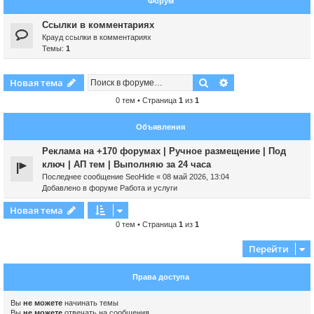
Форум
Ссылки в комментариях
Крауд ссылки в комментариях
Темы:
1
Поиск
Расширенный пои
Новая тема
0 тем • Страница
1
из
1
Объявления
Реклама на +170 форумах | Ручное размещение | Под
ключ | АП тем | Выполняю за 24 часа
Последнее сообщение
SeoHide
«
08 май 2026, 13:04
Добавлено в форуме
Работа и услуги
Новая тема
0 тем • Страница
1
из
1
Перейти
Права доступа
Вы
не можете
начинать темы
Вы
не можете
отвечать на сообщения