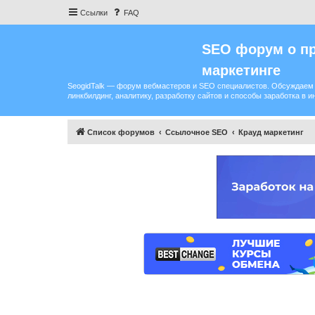
Ссылки
FAQ
SEO форум о пр
маркетинге
SeogidTalk — форум вебмастеров и SEO специалистов. Обсуждаем 
линкбилдинг, аналитику, разработку сайтов и способы заработка в и
Список форумов
Ссылочное SEO
Крауд маркетинг