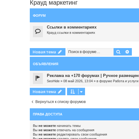
Крауд маркетинг
ФОРУМ
Ссылки в комментариях
Крауд ссылки в комментариях
Поиск
Рас
Новая тема
ОБЪЯВЛЕНИЯ
Реклама на +170 форумах | Ручное размещени
SeoHide
»
08 май 2026, 13:04
» в форуме
Работа и услуги
Новая тема
Вернуться к списку форумов
ПРАВА ДОСТУПА
Вы
не можете
начинать темы
Вы
не можете
отвечать на сообщения
Вы
не можете
редактировать свои сообщения
Вы
не можете
удалять свои сообщения