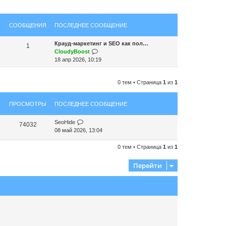
СООБЩЕНИЯ
ПОСЛЕДНЕЕ СООБЩЕНИЕ
Крауд-маркетинг и SEO как пол…
1
П
CloudyBoost
е
18 апр 2026, 10:19
р
е
0 тем • Страница
1
из
1
й
т
и
ПРОСМОТРЫ
ПОСЛЕДНЕЕ СООБЩЕНИЕ
к
п
SeoHide
о
74032
08 май 2026, 13:04
с
л
0 тем • Страница
1
из
1
е
д
н
Перейти
е
м
у
с
о
о
б