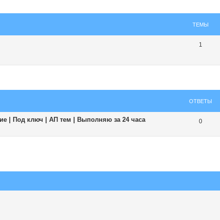
ТЕМЫ
1
ширенный поиск
ОТВЕТЫ
е | Под ключ | АП тем | Выполняю за 24 часа
0