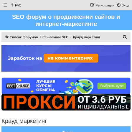
FAQ
Регистрация
Вход
SEO форум о продвижении сайтов и
интернет-маркетинге
П
Список форумов
Ссылочное SEO
Крауд маркетинг
о
и
с
к
Крауд маркетинг