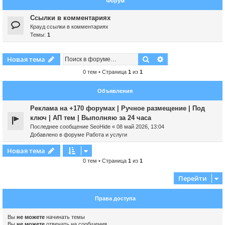
Форум
Ссылки в комментариях
Крауд ссылки в комментариях
Темы:
1
Поиск
Расширенный пои
Новая тема
0 тем • Страница
1
из
1
Объявления
Реклама на +170 форумах | Ручное размещение | Под
ключ | АП тем | Выполняю за 24 часа
Последнее сообщение
SeoHide
«
08 май 2026, 13:04
Добавлено в форуме
Работа и услуги
Новая тема
0 тем • Страница
1
из
1
Перейти
Права доступа
Вы
не можете
начинать темы
Вы
не можете
отвечать на сообщения