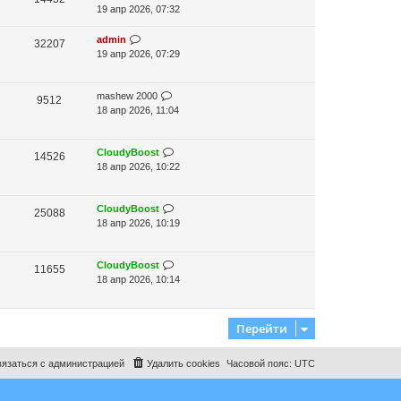
щ
с
с
н
19 апр 2026, 07:32
е
л
о
е
н
е
о
м
admin
32207
и
д
б
у
19 апр 2026, 07:29
ю
н
щ
с
е
е
о
м
н
о
mashew 2000
9512
у
и
б
18 апр 2026, 11:04
с
ю
щ
о
е
о
н
CloudyBoost
14526
б
и
18 апр 2026, 10:22
щ
ю
е
н
CloudyBoost
25088
и
18 апр 2026, 10:19
ю
CloudyBoost
11655
18 апр 2026, 10:14
Перейти
язаться с администрацией
Удалить cookies
Часовой пояс:
UTC