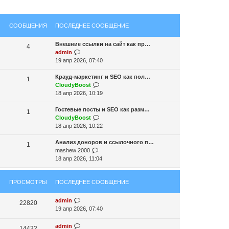
СООБЩЕНИЯ
ПОСЛЕДНЕЕ СООБЩЕНИЕ
Внешние ссылки на сайт как пр…
4
П
admin
е
19 апр 2026, 07:40
р
е
Крауд-маркетинг и SEO как пол…
1
й
П
CloudyBoost
т
е
18 апр 2026, 10:19
и
р
к
е
Гостевые посты и SEO как разм…
1
п
й
П
CloudyBoost
о
т
е
18 апр 2026, 10:22
с
и
р
л
к
е
Анализ доноров и ссылочного п…
1
е
П
п
й
mashew 2000
д
е
о
т
18 апр 2026, 11:04
н
р
с
и
е
е
л
к
ПРОСМОТРЫ
ПОСЛЕДНЕЕ СООБЩЕНИЕ
м
й
е
п
у
т
д
о
с
и
н
с
admin
22820
о
к
е
л
19 апр 2026, 07:40
о
п
м
е
б
о
у
д
admin
14432