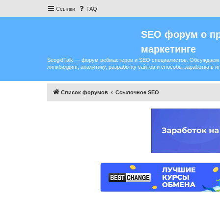
Ссылки
FAQ
SEO форум о пр
маркетинге
SeogidTalk — форум вебмастеров и SEO специалистов. Обсуждаем 
линкбилдинг, аналитику, разработку сайтов и способы заработка в и
Список форумов
Ссылочное SEO