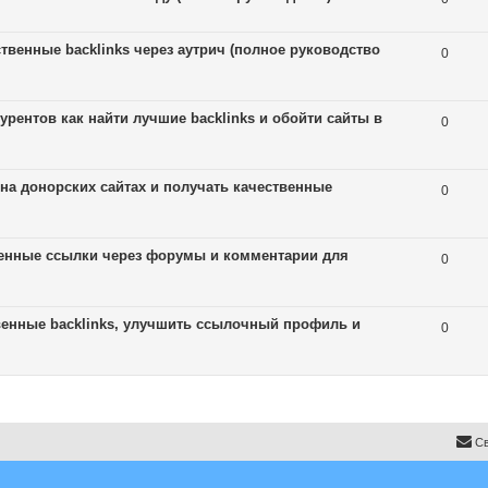
твенные backlinks через аутрич (полное руководство
0
рентов как найти лучшие backlinks и обойти сайты в
0
 на донорских сайтах и получать качественные
0
твенные ссылки через форумы и комментарии для
0
венные backlinks, улучшить ссылочный профиль и
0
Св