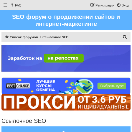
FAQ
Регистрация
Вход
SEO форум о продвижении сайтов и
интернет-маркетинге
П
Список форумов
Ссылочное SEO
о
и
с
к
Ссылочное SEO