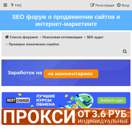
FAQ
Регистрация
Вход
SEO форум о продвижении сайтов и
интернет-маркетинге
Список форумов
Поисковая оптимизация
SEO аудит
Проверка технических ошибок
П
о
и
с
к