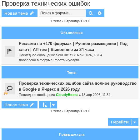
Проверка технических ошибок
Поиск
Расширенный пои
Новая тема
1 тема • Страница
1
из
1
Объявления
Реклама на +170 форумах | Ручное размещение | Под
ключ | АП тем | Выполняю за 24 часа
Последнее сообщение
SeoHide
«
08 май 2026, 13:04
Добавлено в форуме
Работа и услуги
Темы
Проверка технических ошибок сайта полное руководство
в Google и Яндекс в 2026 году
Последнее сообщение
CloudyBoost
«
18 апр 2026, 11:34
Новая тема
1 тема • Страница
1
из
1
Перейти
Права доступа