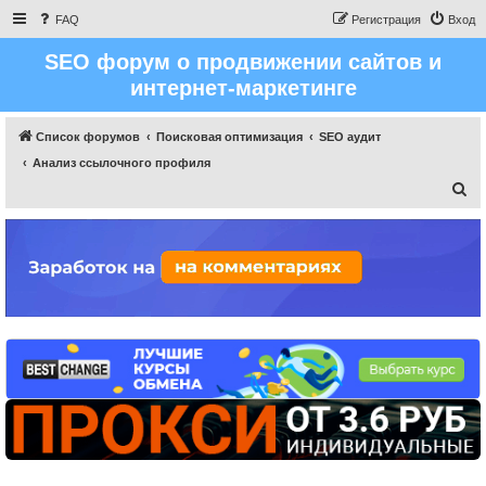
FAQ
Регистрация
Вход
SEO форум о продвижении сайтов и
интернет-маркетинге
Список форумов
Поисковая оптимизация
SEO аудит
Анализ ссылочного профиля
П
о
и
с
к