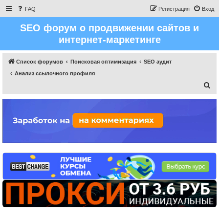
FAQ
Регистрация
Вход
SEO форум о продвижении сайтов и
интернет-маркетинге
Список форумов
Поисковая оптимизация
SEO аудит
Анализ ссылочного профиля
П
о
и
с
к