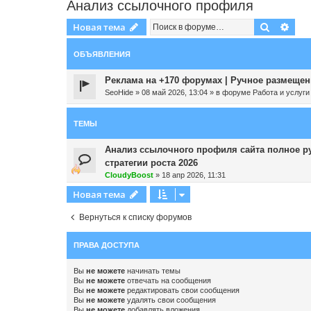
Анализ ссылочного профиля
Поиск
Рас
Новая тема
ОБЪЯВЛЕНИЯ
Реклама на +170 форумах | Ручное размещени
SeoHide
»
08 май 2026, 13:04
» в форуме
Работа и услуги
ТЕМЫ
Анализ ссылочного профиля сайта полное ру
стратегии роста 2026
CloudyBoost
»
18 апр 2026, 11:31
Новая тема
Вернуться к списку форумов
ПРАВА ДОСТУПА
Вы
не можете
начинать темы
Вы
не можете
отвечать на сообщения
Вы
не можете
редактировать свои сообщения
Вы
не можете
удалять свои сообщения
Вы
не можете
добавлять вложения