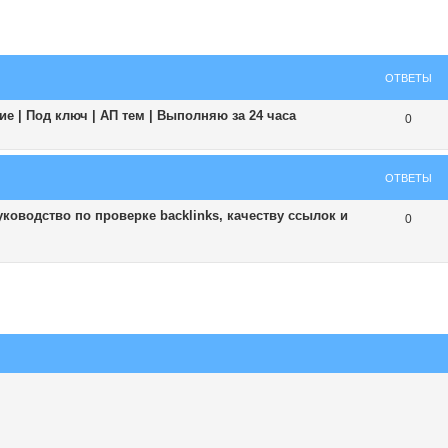
ширенный поиск
ОТВЕТЫ
е | Под ключ | АП тем | Выполняю за 24 часа
0
ОТВЕТЫ
ководство по проверке backlinks, качеству ссылок и
0