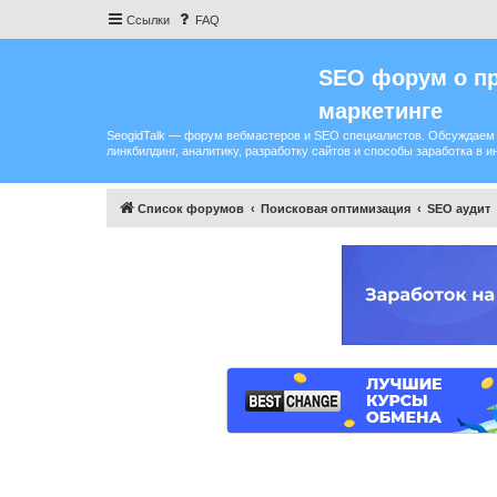
Ссылки
FAQ
SEO форум о пр
маркетинге
SeogidTalk — форум вебмастеров и SEO специалистов. Обсуждаем 
линкбилдинг, аналитику, разработку сайтов и способы заработка в и
Список форумов
Поисковая оптимизация
SEO аудит