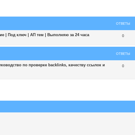
ширенный поиск
ОТВЕТЫ
е | Под ключ | АП тем | Выполняю за 24 часа
0
ОТВЕТЫ
ководство по проверке backlinks, качеству ссылок и
0