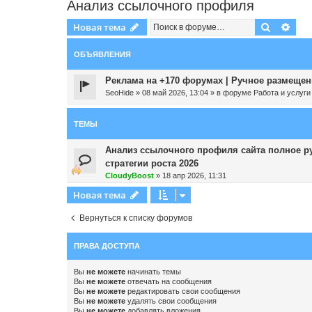
Анализ ссылочного профиля
Поиск
Рас
Новая тема
ОБЪЯВЛЕНИЯ
Реклама на +170 форумах | Ручное размещени
SeoHide
»
08 май 2026, 13:04
» в форуме
Работа и услуги
ТЕМЫ
Анализ ссылочного профиля сайта полное ру
стратегии роста 2026
CloudyBoost
»
18 апр 2026, 11:31
Новая тема
Вернуться к списку форумов
ПРАВА ДОСТУПА
Вы
не можете
начинать темы
Вы
не можете
отвечать на сообщения
Вы
не можете
редактировать свои сообщения
Вы
не можете
удалять свои сообщения
Вы
не можете
добавлять вложения