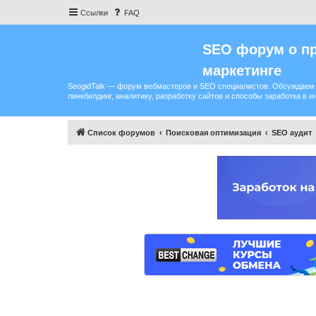
Ссылки
FAQ
SEO форум о пр
маркетинге
SeogidTalk — форум вебмастеров и SEO специалистов. Обсуждаем 
линкбилдинг, аналитику, разработку сайтов и способы заработка в и
Список форумов
Поисковая оптимизация
SEO аудит