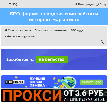
FAQ
Регистрация
Вход
SEO форум о продвижении сайтов и
интернет-маркетинге
Список форумов
Поисковая оптимизация
SEO аудит
Анализ конкурентов
П
о
и
с
к