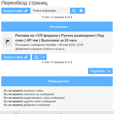
Переобход страниц
Поиск
Расширенный пои
Новая тема
0 тем • Страница
1
из
1
Объявления
Реклама на +170 форумах | Ручное размещение | Под
ключ | АП тем | Выполняю за 24 часа
Последнее сообщение
SeoHide
«
08 май 2026, 13:04
Добавлено в форуме
Работа и услуги
Новая тема
0 тем • Страница
1
из
1
Перейти
Права доступа
Вы
не можете
начинать темы
Вы
не можете
отвечать на сообщения
Вы
не можете
редактировать свои сообщения
Вы
не можете
удалять свои сообщения
Вы
не можете
добавлять вложения