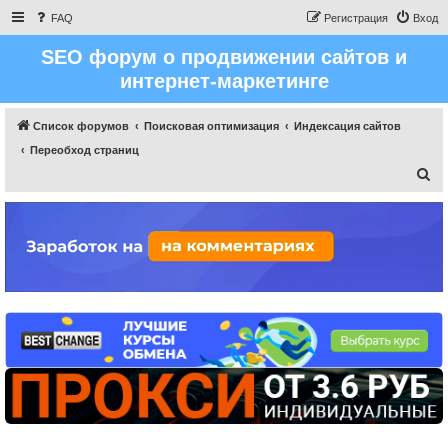
FAQ
Регистрация
Вход
SEO форум о продвижении сайтов и
интернет-маркетинге
Список форумов
Поисковая оптимизация
Индексация сайтов
Переобход страниц
П
о
и
с
к