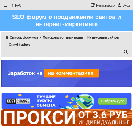
FAQ
Регистрация
Вход
SEO форум о продвижении сайтов и
интернет-маркетинге
Список форумов
Поисковая оптимизация
Индексация сайтов
Crawl budget
П
о
и
с
к