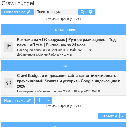
Crawl budget
Поиск
Расширенный пои
Новая тема
1 тема • Страница
1
из
1
Объявления
Реклама на +170 форумах | Ручное размещение | Под
ключ | АП тем | Выполняю за 24 часа
Последнее сообщение
SeoHide
«
08 май 2026, 13:04
Добавлено в форуме
Работа и услуги
Темы
Crawl Budget и индексация сайта как оптимизировать
краулинговый бюджет и ускорить Google индексацию в
2026
Последнее сообщение
mashew 2000
«
18 апр 2026, 09:59
Новая тема
1 тема • Страница
1
из
1
Перейти