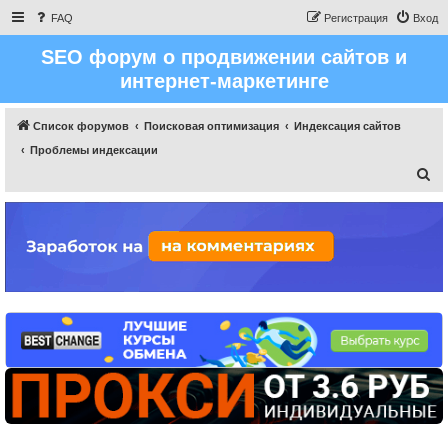
FAQ
Регистрация
Вход
SEO форум о продвижении сайтов и
интернет-маркетинге
Список форумов
Поисковая оптимизация
Индексация сайтов
Проблемы индексации
П
о
и
с
к