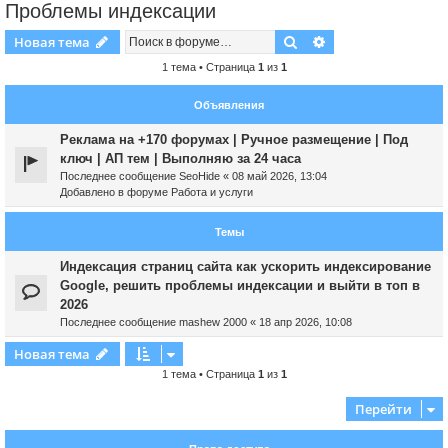
Проблемы индексации
Поиск
Расширенный пои
Новая тема
1 тема • Страница
1
из
1
Объявления
Реклама на +170 форумах | Ручное размещение | Под
ключ | АП тем | Выполняю за 24 часа
Последнее сообщение
SeoHide
«
08 май 2026, 13:04
Добавлено в форуме
Работа и услуги
Темы
Индексация страниц сайта как ускорить индексирование
Google, решить проблемы индексации и выйти в топ в
2026
Последнее сообщение
mashew 2000
«
18 апр 2026, 10:08
Новая тема
1 тема • Страница
1
из
1
Перейти