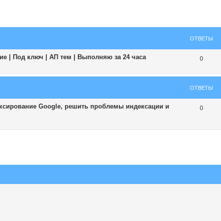
ширенный поиск
ОТВЕТЫ
е | Под ключ | АП тем | Выполняю за 24 часа
0
ОТВЕТЫ
ексирование Google, решить проблемы индексации и
0