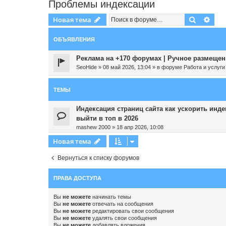
Проблемы индексации
Поиск
Рас
Новая тема
ОБЪЯВЛЕНИЯ
Реклама на +170 форумах | Ручное размещени
SeoHide
»
08 май 2026, 13:04
» в форуме
Работа и услуги
ТЕМЫ
Индексация страниц сайта как ускорить инд
выйти в топ в 2026
mashew 2000
»
18 апр 2026, 10:08
Новая тема
Вернуться к списку форумов
ПРАВА ДОСТУПА
Вы
не можете
начинать темы
Вы
не можете
отвечать на сообщения
Вы
не можете
редактировать свои сообщения
Вы
не можете
удалять свои сообщения
Вы
не можете
добавлять вложения