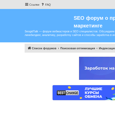
Ссылки
FAQ
SEO форум о пр
маркетинге
SeogidTalk — форум вебмастеров и SEO специалистов. Обсуждаем 
линкбилдинг, аналитику, разработку сайтов и способы заработка в и
Список форумов
Поисковая оптимизация
Индексация