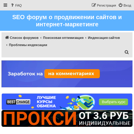
FAQ
Регистрация
Вход
SEO форум о продвижении сайтов и
интернет-маркетинге
Список форумов
Поисковая оптимизация
Индексация сайтов
Проблемы индексации
П
о
и
с
к