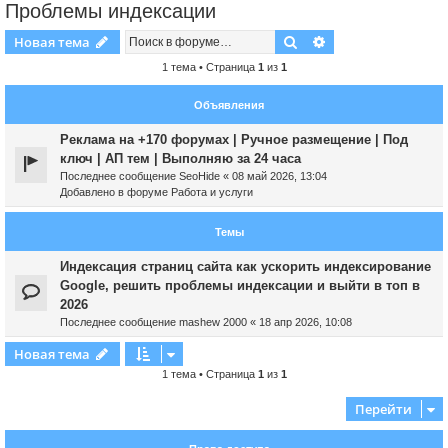
Проблемы индексации
Поиск
Расширенный пои
Новая тема
1 тема • Страница
1
из
1
Объявления
Реклама на +170 форумах | Ручное размещение | Под
ключ | АП тем | Выполняю за 24 часа
Последнее сообщение
SeoHide
«
08 май 2026, 13:04
Добавлено в форуме
Работа и услуги
Темы
Индексация страниц сайта как ускорить индексирование
Google, решить проблемы индексации и выйти в топ в
2026
Последнее сообщение
mashew 2000
«
18 апр 2026, 10:08
Новая тема
1 тема • Страница
1
из
1
Перейти