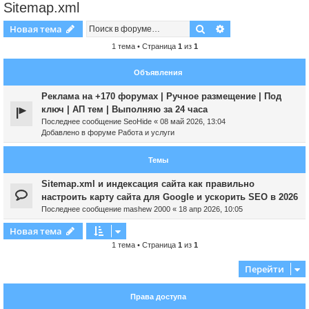
Sitemap.xml
Поиск
Расширенный пои
Новая тема
1 тема • Страница
1
из
1
Объявления
Реклама на +170 форумах | Ручное размещение | Под
ключ | АП тем | Выполняю за 24 часа
Последнее сообщение
SeoHide
«
08 май 2026, 13:04
Добавлено в форуме
Работа и услуги
Темы
Sitemap.xml и индексация сайта как правильно
настроить карту сайта для Google и ускорить SEO в 2026
Последнее сообщение
mashew 2000
«
18 апр 2026, 10:05
Новая тема
1 тема • Страница
1
из
1
Перейти
Права доступа