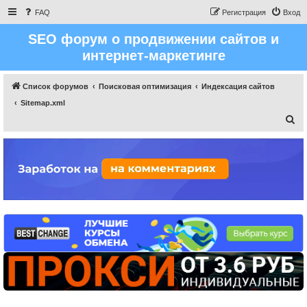
FAQ
Регистрация
Вход
SEO форум о продвижении сайтов и
интернет-маркетинге
Список форумов
Поисковая оптимизация
Индексация сайтов
Sitemap.xml
П
о
и
с
к