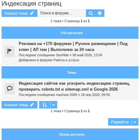
Индексация страниц
Поиск
Расширенный пои
Новая тема
1 тема • Страница
1
из
1
Объявления
Реклама на +170 форумах | Ручное размещение | Под
ключ | АП тем | Выполняю за 24 часа
Последнее сообщение
SeoHide
«
08 май 2026, 13:04
Добавлено в форуме
Работа и услуги
Темы
Индексация сайтов как ускорить индексацию страниц,
проверить robots.txt и sitemap.xml в Google 2026
Последнее сообщение
mashew 2000
«
18 апр 2026, 09:56
Новая тема
1 тема • Страница
1
из
1
Перейти
Права доступа