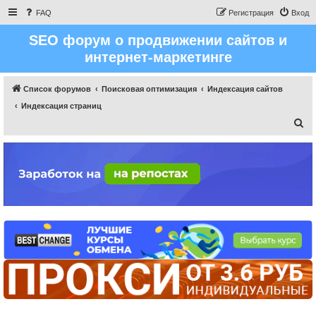
FAQ
Регистрация
Вход
SEO форум о продвижении сайтов и
интернет-маркетинге
Список форумов
Поисковая оптимизация
Индексация сайтов
Индексация страниц
П
о
и
с
к