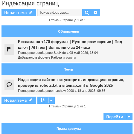
Индексация страниц
Поиск
Расширенный пои
Новая тема
1 тема • Страница
1
из
1
Объявления
Реклама на +170 форумах | Ручное размещение | Под
ключ | АП тем | Выполняю за 24 часа
Последнее сообщение
SeoHide
«
08 май 2026, 13:04
Добавлено в форуме
Работа и услуги
Темы
Индексация сайтов как ускорить индексацию страниц,
проверить robots.txt и sitemap.xml в Google 2026
Последнее сообщение
mashew 2000
«
18 апр 2026, 09:56
Новая тема
1 тема • Страница
1
из
1
Перейти
Права доступа