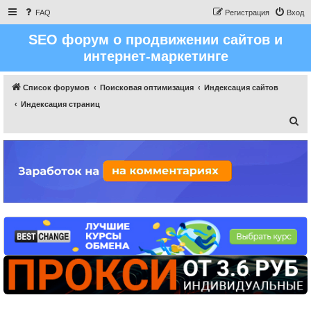
FAQ
Регистрация
Вход
SEO форум о продвижении сайтов и
интернет-маркетинге
Список форумов
Поисковая оптимизация
Индексация сайтов
Индексация страниц
П
о
и
с
к