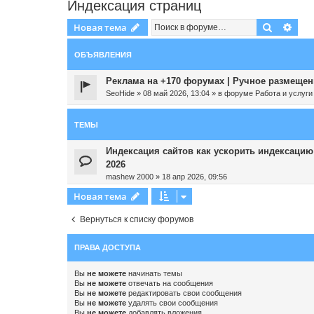
Индексация страниц
Поиск
Рас
Новая тема
ОБЪЯВЛЕНИЯ
Реклама на +170 форумах | Ручное размещени
SeoHide
»
08 май 2026, 13:04
» в форуме
Работа и услуги
ТЕМЫ
Индексация сайтов как ускорить индексацию с
2026
mashew 2000
»
18 апр 2026, 09:56
Новая тема
Вернуться к списку форумов
ПРАВА ДОСТУПА
Вы
не можете
начинать темы
Вы
не можете
отвечать на сообщения
Вы
не можете
редактировать свои сообщения
Вы
не можете
удалять свои сообщения
Вы
не можете
добавлять вложения