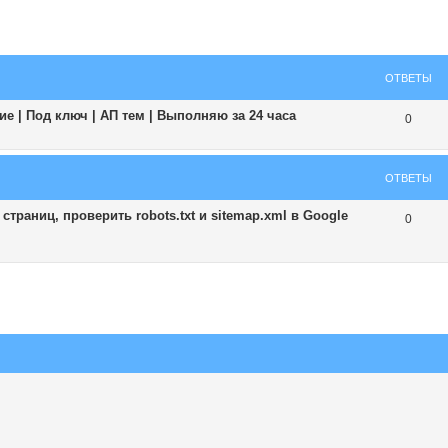
ширенный поиск
ОТВЕТЫ
е | Под ключ | АП тем | Выполняю за 24 часа
0
ОТВЕТЫ
траниц, проверить robots.txt и sitemap.xml в Google
0