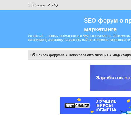
Ссылки
FAQ
SEO форум о пр
маркетинге
SeogidTalk — форум вебмастеров и SEO специалистов. Обсуждаем 
линкбилдинг, аналитику, разработку сайтов и способы заработка в и
Список форумов
Поисковая оптимизация
Индексация