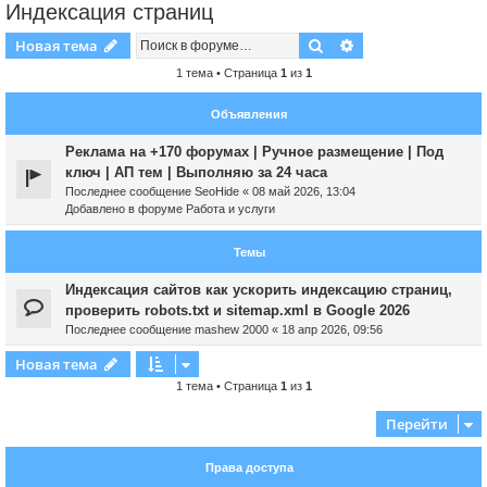
Индексация страниц
Поиск
Расширенный пои
Новая тема
1 тема • Страница
1
из
1
Объявления
Реклама на +170 форумах | Ручное размещение | Под
ключ | АП тем | Выполняю за 24 часа
Последнее сообщение
SeoHide
«
08 май 2026, 13:04
Добавлено в форуме
Работа и услуги
Темы
Индексация сайтов как ускорить индексацию страниц,
проверить robots.txt и sitemap.xml в Google 2026
Последнее сообщение
mashew 2000
«
18 апр 2026, 09:56
Новая тема
1 тема • Страница
1
из
1
Перейти
Права доступа