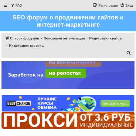
FAQ
Регистрация
Вход
SEO форум о продвижении сайтов и
интернет-маркетинге
Список форумов
Поисковая оптимизация
Индексация сайтов
Индексация страниц
П
о
и
с
к